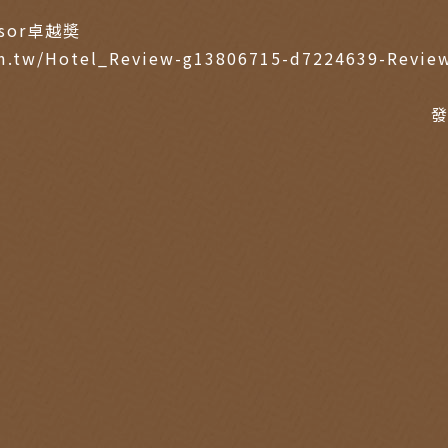
isor卓越奬
om.tw/Hotel_Review-g13806715-d7224639-Revie
發