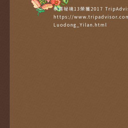
恭喜祕境13榮獲2017 TripAdv
https://www.tripadvisor.c
Luodong_Yilan.html