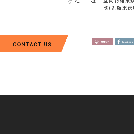
地 址｜
宜蘭縣羅東鎮
號(近羅東夜
CONTACT US