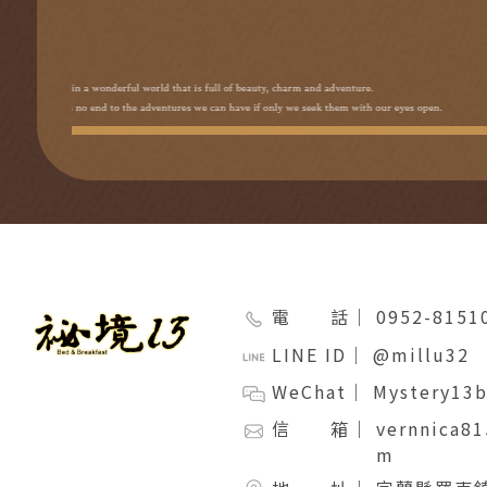
電 話｜
0952-815
LINE ID｜
@millu32
WeChat｜
Mystery13
信 箱｜
vernnica8
m