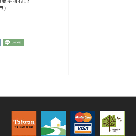
忠孝新村13
市)